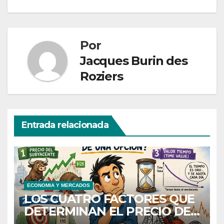
Por
Jacques Burin des
Roziers
Entrada relacionada
ECONOMIA Y MERCADOS
LOS CUATRO FACTORES QUE
DETERMINAN EL PRECIO DE
UNA OPCIÓN