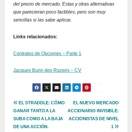
del precio de mercado. Estas y otras alternativas
que parecieran poco factibles, pero son muy
sencillas si las sabe aplicar.
Links relacionados:
Contratos de Opciones – Parte 1
Jacques Burin des Roziers – CV
Navegación
EL STRADDLE: CÓMO
EL NUEVO MERCADO
GANAR TANTO A LA
ACCIONARIO INVISIBLE:
de
SUBA COMO A LA BAJA
ACCIONISTAS DE NIVEL
entradas
DE UNA ACCIÓN.
1