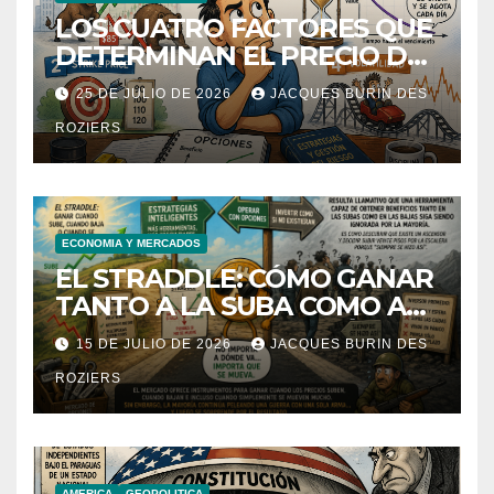
LOS CUATRO FACTORES QUE
DETERMINAN EL PRECIO DE
UNA OPCIÓN
25 DE JULIO DE 2026
JACQUES BURIN DES
ROZIERS
ECONOMIA Y MERCADOS
EL STRADDLE: CÓMO GANAR
TANTO A LA SUBA COMO A
LA BAJA DE UNA ACCIÓN.
15 DE JULIO DE 2026
JACQUES BURIN DES
ROZIERS
AMERICA
GEOPOLITICA