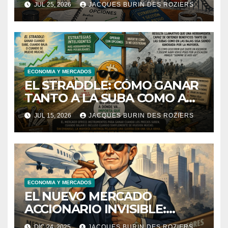
JUL 25, 2026
JACQUES BURIN DES ROZIERS
ECONOMIA Y MERCADOS
EL STRADDLE: CÓMO GANAR
TANTO A LA SUBA COMO A
LA BAJA DE UNA ACCIÓN.
JUL 15, 2026
JACQUES BURIN DES ROZIERS
ECONOMIA Y MERCADOS
EL NUEVO MERCADO
ACCIONARIO INVISIBLE:
ACCIONISTAS DE NIVEL 1
DIC 24, 2025
JACQUES BURIN DES ROZIERS