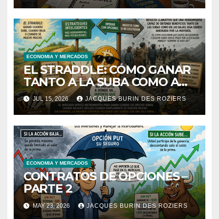
ECONOMIA Y MERCADOS
EL STRADDLE: CÓMO GANAR
TANTO A LA SUBA COMO A
LA BAJA DE UNA ACCIÓN.
JUL 15, 2026
JACQUES BURIN DES ROZIERS
ECONOMIA Y MERCADOS
CONTRATOS DE OPCIONES –
PARTE 2
MAY 23, 2026
JACQUES BURIN DES ROZIERS