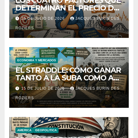
LOS CUATRO FACTORES QUE
DETERMINAN EL PRECIO DE
UNA OPCIÓN
25 DE JULIO DE 2026
JACQUES BURIN DES
ROZIERS
ECONOMIA Y MERCADOS
EL STRADDLE: CÓMO GANAR
TANTO A LA SUBA COMO A
LA BAJA DE UNA ACCIÓN.
15 DE JULIO DE 2026
JACQUES BURIN DES
ROZIERS
AMERICA
GEOPOLITICA