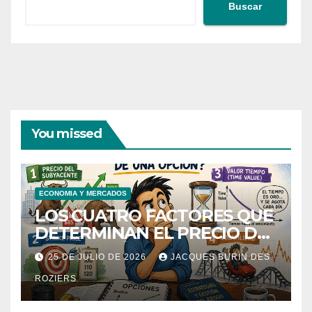
Buscar
You missed
ECONOMIA Y MERCADOS
LOS CUATRO FACTORES QUE
DETERMINAN EL PRECIO DE
UNA OPCIÓN
25 DE JULIO DE 2026
JACQUES BURIN DES
ROZIERS