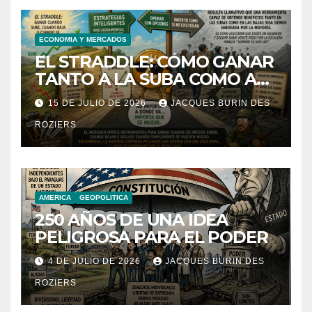
ECONOMIA Y MERCADOS
EL STRADDLE: CÓMO GANAR
TANTO A LA SUBA COMO A
LA BAJA DE UNA ACCIÓN.
15 DE JULIO DE 2026
JACQUES BURIN DES
ROZIERS
AMERICA
GEOPOLITICA
250 AÑOS DE UNA IDEA
PELIGROSA PARA EL PODER
4 DE JULIO DE 2026
JACQUES BURIN DES
ROZIERS