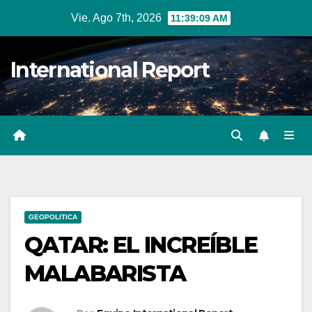
Ir
Vie. Ago 7th, 2026
11:39:10 AM
al
contenido
International Report
GEOPOLITICA
QATAR: EL INCREÍBLE
MALABARISTA