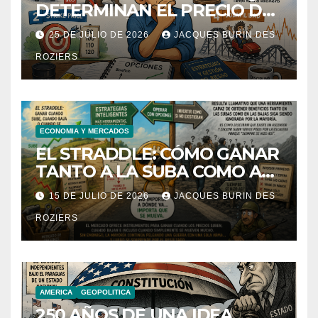
DETERMINAN EL PRECIO DE
UNA OPCIÓN
25 DE JULIO DE 2026
JACQUES BURIN DES
ROZIERS
ECONOMIA Y MERCADOS
EL STRADDLE: CÓMO GANAR
TANTO A LA SUBA COMO A
LA BAJA DE UNA ACCIÓN.
15 DE JULIO DE 2026
JACQUES BURIN DES
ROZIERS
AMERICA
GEOPOLITICA
250 AÑOS DE UNA IDEA